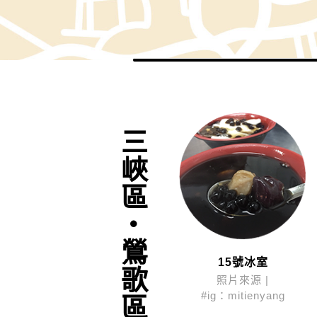
三峽區‧鶯歌區
15號冰室
照片來源 |
#ig：mitienyang