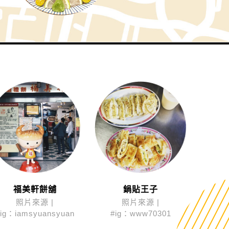
福美軒餅舖
鍋貼王子
照片來源 |
照片來源 |
#ig：iamsyuansyuan
#ig：www70301