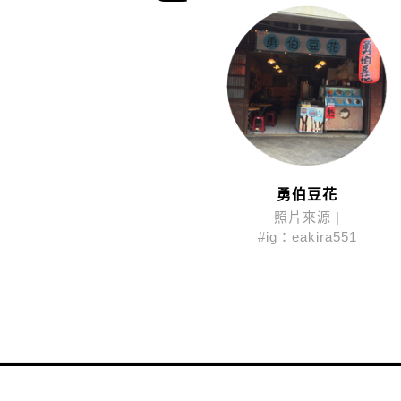
勇伯豆花
照片來源 |
#ig：eakira551