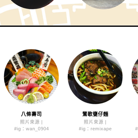
八條壽司
鶯歌甕仔麵
照片來源 |
照片來源 |
#ig：wan_0904
#ig：remixape