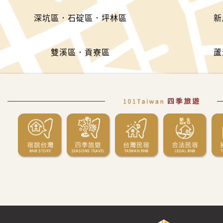
深坑區．石碇區．坪林區
新
雙溪區．貢寮區
蘆