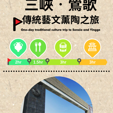
2hr
1.5hr
3hr
3hr