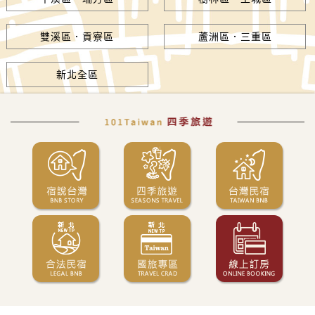
雙溪區．貢寮區
蘆洲區．三重區
新北全區