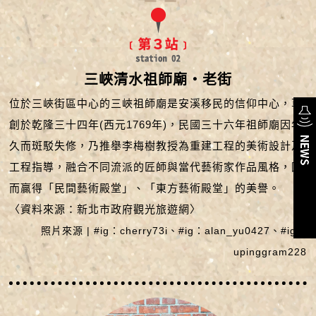
三峽清水祖師廟‧老街
位於三峽街區中心的三峽祖師廟是安溪移民的信仰中心，草
創於乾隆三十四年(西元1769年)，民國三十六年祖師廟因年
久而斑駁失修，乃推舉李梅樹教授為重建工程的美術設計及
工程指導，融合不同流派的匠師與當代藝術家作品風格，因
而贏得「民間藝術殿堂」、「東方藝術殿堂」的美譽。
〈資料來源：新北市政府觀光旅遊網〉
照片來源 | #ig：cherry73i、#ig：alan_yu0427、#ig：
upinggram228